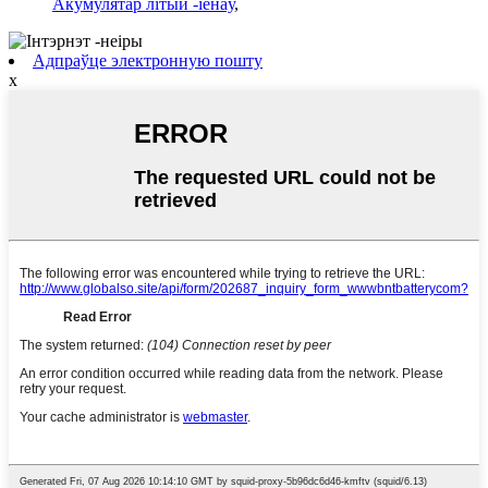
Акумулятар літый -іёнаў
,
Адпраўце электронную пошту
x