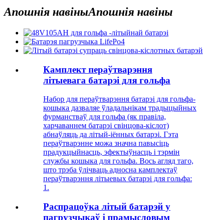
Апошнія навіны
Апошнія навіны
Камплект пераўтварэння
літыевага батарэі для гольфа
Набор для пераўтварэння батарэі для гольфа-
кошыка дазваляе ўладальнікам традыцыйных
фурманстваў для гольфа (як правіла,
харчаваннем батарэі свінцова-кіслот)
абнаўляць да літый-іённых батарэі. Гэта
пераўтварэнне можа значна павысіць
прадукцыйнасць, эфектыўнасць і тэрмін
службы кошыка для гольфа. Вось агляд таго,
што трэба ўлічваць адносна камплектаў
пераўтварэння літыевых батарэі для гольфа:
1.
Распрацоўка літый батарэй у
пагрузчыкаў і прамысловым