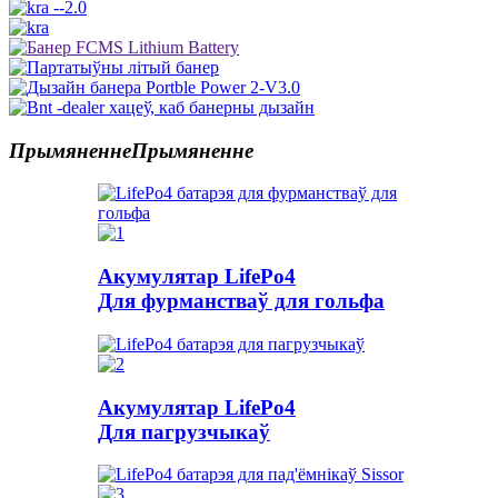
Прымяненне
Прымяненне
Акумулятар LifePo4
Для фурманстваў для гольфа
Акумулятар LifePo4
Для пагрузчыкаў