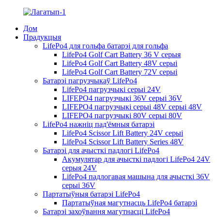
Дом
Прадукцыя
LifePo4 для гольфа батарэі для гольфа
LifePo4 Golf Cart Battery 36 V серыя
LifePo4 Golf Cart Battery 48V серыі
LifePo4 Golf Cart Battery 72V серыі
Батарэі пагрузчыкаў LifePo4
LifePo4 пагрузчыкі серыі 24V
LIFEPO4 пагрузчыкі 36V серыі 36V
LIFEPO4 пагрузчыкі серыі 48V серыі 48V
LIFEPO4 пагрузчыкі 80V серыі 80V
LifePo4 нажніц пад'ёмныя батарэі
LifePo4 Scissor Lift Battery 24V серыі
LifePo4 Scissor Lift Battery Series 48V
Батарэі для ачысткі падлогі LifePo4
Акумулятар для ачысткі падлогі LifePo4 24V
серыя 24V
LifePo4 падлогавая машына для ачысткі 36V
серыі 36V
Партатыўныя батарэі LifePo4
Партатыўная магутнасць LifePo4 батарэі
Батарэі захоўвання магутнасці LifePo4