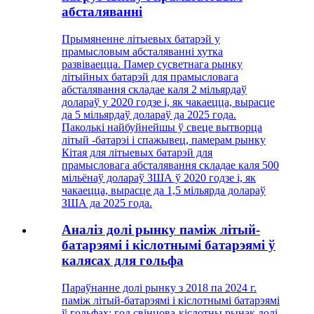
абсталяванні
Прымяненне літыевых батарэй у
прамысловым абсталяванні хутка
развіваецца. Памер сусветнага рынку
літыйных батарэй для прамысловага
абсталявання складае каля 2 мільярдаў
долараў у 2020 годзе і, як чакаецца, вырасце
да 5 мільярдаў долараў да 2025 года.
Паколькі найбуйнейшы ў свеце вытворца
літый -батарэі і спажывец, памерам рынку
Кітая для літыевых батарэй для
прамысловага абсталявання складае каля 500
мільёнаў долараў ЗША ў 2020 годзе і, як
чакаецца, вырасце да 1,5 мільярда долараў
ЗША да 2025 года.
Аналіз долі рынку паміж літый-
батарэямі і кіслотнымі батарэямі ў
калясах для гольфа
Параўнанне долі рынку з 2018 па 2024 г.
паміж літый-батарэямі і кіслотнымі батарэямі
ў гольфах: год свінцова-кіслотны рынак долі