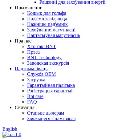
Рашэнні для захоўвання энергіі
Прымяненне
Кошык для гольфа
Пад'ёмнік відэльца
Нажніцы пад'ёмнік
Захоўванне магутнасці
Партатыўная магутнасць
Пра нас
Хто такі BNT
Прэса
BNT Technology
Заводская экскурсія
Падтрымліваць
Служба OEM
Загрузка
Гарантыйная палітыка
Рэгістрацыя гарантыі
Bnt care
FAQ
Связацца
Станьце дылерам
Звяжыцеся з намі зараз
English