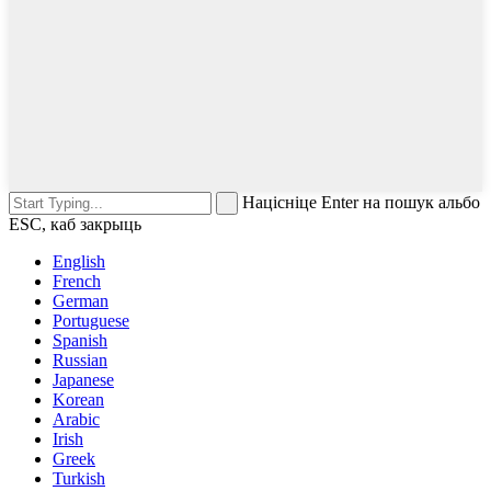
Націсніце Enter на пошук альбо
ESC, каб закрыць
English
French
German
Portuguese
Spanish
Russian
Japanese
Korean
Arabic
Irish
Greek
Turkish