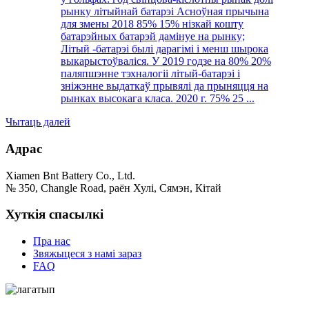
рынку літыйнай батарэі Асноўная прычына
для змены 2018 85% 15% нізкай кошту
батарэйных батарэй дамінуе на рынку;
Літый -батарэі былі дарагімі і менш шырока
выкарыстоўваліся. У 2019 годзе на 80% 20%
паляпшэнне тэхналогіі літый-батарэі і
зніжэнне выдаткаў прывялі да прыняцця на
рынках высокага класа. 2020 г. 75% 25 ...
Чытаць далей
Адрас
Xiamen Bnt Battery Co., Ltd.
№ 350, Changle Road, раён Хулі, Сямэн, Кітай
Хуткія спасылкі
Пра нас
Звяжыцеся з намі зараз
FAQ