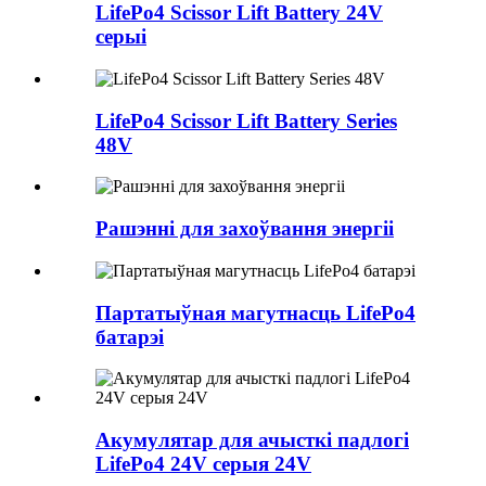
LifePo4 Scissor Lift Battery 24V
серыі
LifePo4 Scissor Lift Battery Series
48V
Рашэнні для захоўвання энергіі
Партатыўная магутнасць LifePo4
батарэі
Акумулятар для ачысткі падлогі
LifePo4 24V серыя 24V