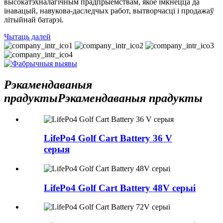
высокатэхналагічным прадпрыемствам, якое імкнецца да
інавацый, навукова-даследчых работ, вытворчасці і продажаў
літыйнай батарэі.
Чытаць далей
Рэкамендаваныя
прадукты
Рэкамендаваныя прадукты
LifePo4 Golf Cart Battery 36 V
серыя
LifePo4 Golf Cart Battery 48V серыі