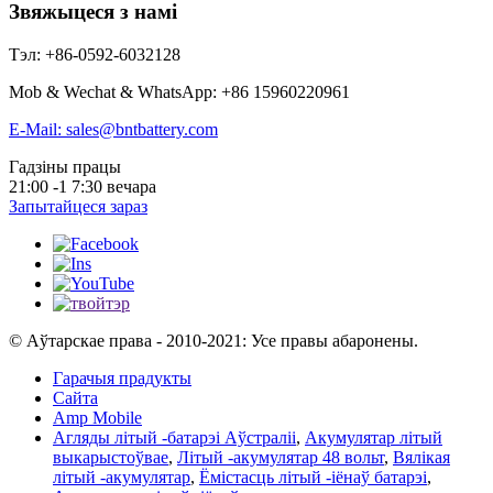
Звяжыцеся з намі
Тэл: +86-0592-6032128
Mob & Wechat & WhatsApp: +86 15960220961
E-Mail: sales@bntbattery.com
Гадзіны працы
21:00 -1 7:30 вечара
Запытайцеся зараз
© Аўтарскае права - 2010-2021: Усе правы абаронены.
Гарачыя прадукты
Сайта
Amp Mobile
Агляды літый -батарэі Аўстраліі
,
Акумулятар літый
выкарыстоўвае
,
Літый -акумулятар 48 вольт
,
Вялікая
літый -акумулятар
,
Ёмістасць літый -іёнаў батарэі
,