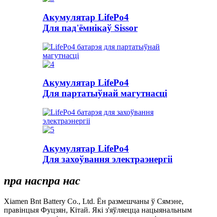
Акумулятар LifePo4
Для пад'ёмнікаў Sissor
Акумулятар LifePo4
Для партатыўнай магутнасці
Акумулятар LifePo4
Для захоўвання электраэнергіі
пра нас
пра нас
Xiamen Bnt Battery Co., Ltd. Ён размешчаны ў Сямэне,
правінцыя Фуцзян, Кітай. Які з'яўляецца нацыянальным