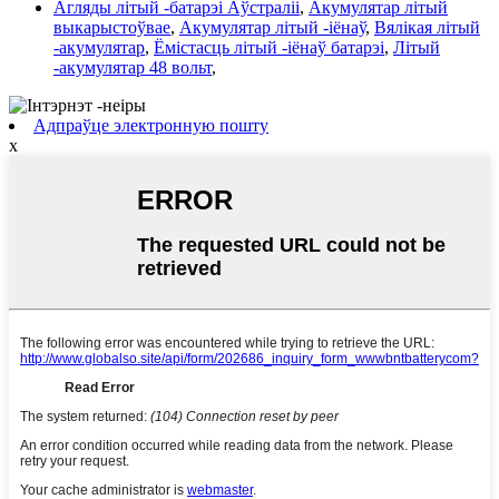
Агляды літый -батарэі Аўстраліі
,
Акумулятар літый
выкарыстоўвае
,
Акумулятар літый -іёнаў
,
Вялікая літый
-акумулятар
,
Ёмістасць літый -іёнаў батарэі
,
Літый
-акумулятар 48 вольт
,
Адпраўце электронную пошту
x