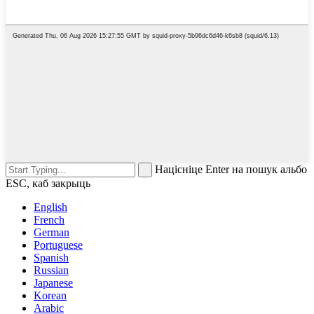
Націсніце Enter на пошук альбо
ESC, каб закрыць
English
French
German
Portuguese
Spanish
Russian
Japanese
Korean
Arabic