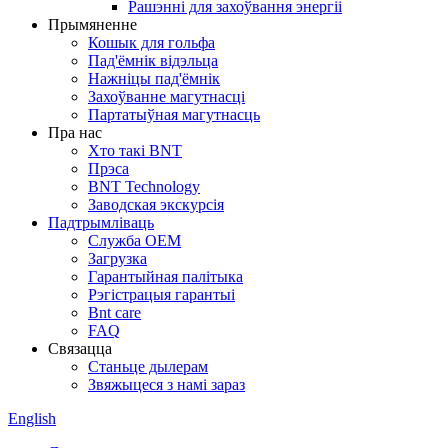
Рашэнні для захоўвання энергіі
Прымяненне
Кошык для гольфа
Пад'ёмнік відэльца
Нажніцы пад'ёмнік
Захоўванне магутнасці
Партатыўная магутнасць
Пра нас
Хто такі BNT
Прэса
BNT Technology
Заводская экскурсія
Падтрымліваць
Служба OEM
Загрузка
Гарантыйная палітыка
Рэгістрацыя гарантыі
Bnt care
FAQ
Связацца
Станьце дылерам
Звяжыцеся з намі зараз
English