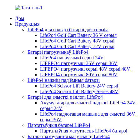
Дом
Прадукцыя
LifePo4 для гольфа батарэі для гольфа
LifePo4 Golf Cart Battery 36 V серыя
LifePo4 Golf Cart Battery 48V серыі
LifePo4 Golf Cart Battery 72V серыі
Батарэі пагрузчыкаў LifePo4
LifePo4 пагрузчыкі серыі 24V
LIFEPO4 пагрузчыкі 36V серыі 36V
LIFEPO4 пагрузчыкі серыі 48V серыі 48V
LIFEPO4 пагрузчыкі 80V серыі 80V
LifePo4 нажніц пад'ёмныя батарэі
LifePo4 Scissor Lift Battery 24V серыі
LifePo4 Scissor Lift Battery Series 48V
Батарэі для ачысткі падлогі LifePo4
Акумулятар для ачысткі падлогі LifePo4 24V
серыя 24V
LifePo4 падлогавая машына для ачысткі 36V
серыі 36V
Партатыўныя батарэі LifePo4
Партатыўная магутнасць LifePo4 батарэі
Батарэі захоўвання магутнасці LifePo4