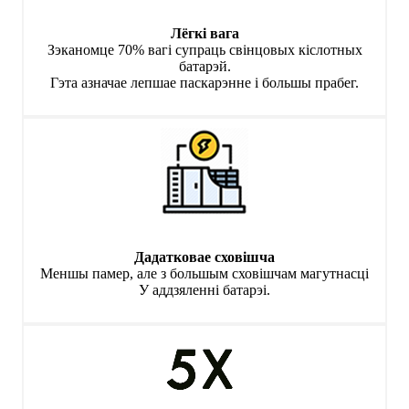
Лёгкі вага
Зэканомце 70% вагі супраць свінцовых кіслотных
батарэй.
Гэта азначае лепшае паскарэнне і большы прабег.
Дадатковае сховішча
Меншы памер, але з большым сховішчам магутнасці
У аддзяленні батарэі.