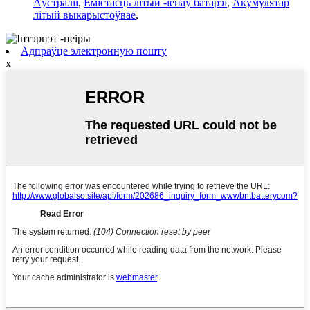
Аўстраліі
,
Ёмістасць літый -іёнаў батарэі
,
Акумулятар
літый выкарыстоўвае
,
Адпраўце электронную пошту
x