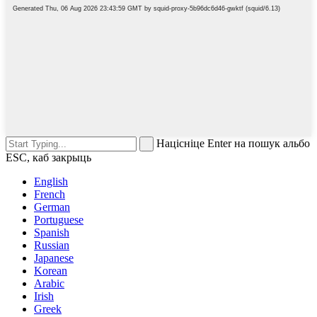
Націсніце Enter на пошук альбо
ESC, каб закрыць
English
French
German
Portuguese
Spanish
Russian
Japanese
Korean
Arabic
Irish
Greek