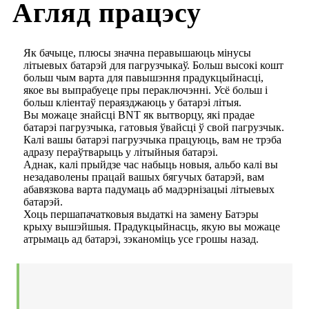
Агляд працэсу
Як бачыце, плюсы значна перавышаюць мінусы
літыевых батарэй для пагрузчыкаў. Больш высокі кошт
больш чым варта для павышэння прадукцыйнасці,
якое вы выпрабуеце пры пераключэнні. Усё больш і
больш кліентаў пераязджаюць у батарэі літыя.
Вы можаце знайсці BNT як вытворцу, які прадае
батарэі пагрузчыка, гатовыя ўвайсці ў свой пагрузчык.
Калі вашы батарэі пагрузчыка працуюць, вам не трэба
адразу пераўтварыць у літыйныя батарэі.
Аднак, калі прыйдзе час набыць новыя, альбо калі вы
незадаволены працай вашых бягучых батарэй, вам
абавязкова варта падумаць аб мадэрнізацыі літыевых
батарэй.
Хоць першапачатковыя выдаткі на замену Батэры
крыху вышэйшыя. Прадукцыйнасць, якую вы можаце
атрымаць ад батарэі, зэканоміць усе грошы назад.