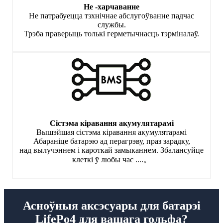
Не -харчаванне
Не патрабуецца тэхнічнае абслугоўванне падчас
службы.
Трэба праверыць толькі герметычнасць тэрміналаў.
Сістэма кіравання акумулятарамі
Вышэйшая сістэма кіравання акумулятарамі
Абараніце батарэю ад перагрэву, праз зарадку,
над вылучэннем і кароткай замыканнем. Збалансуйце
клеткі ў любы час ....。
Асноўныя аксэсуары для батарэі
LifePo4 для вашага гольфа?