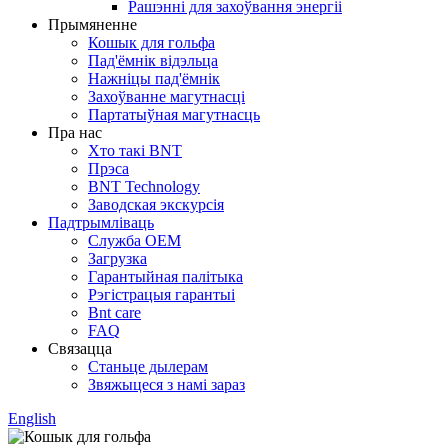
Рашэнні для захоўвання энергіі
Прымяненне
Кошык для гольфа
Пад'ёмнік відэльца
Нажніцы пад'ёмнік
Захоўванне магутнасці
Партатыўная магутнасць
Пра нас
Хто такі BNT
Прэса
BNT Technology
Заводская экскурсія
Падтрымліваць
Служба OEM
Загрузка
Гарантыйная палітыка
Рэгістрацыя гарантыі
Bnt care
FAQ
Связацца
Станьце дылерам
Звяжыцеся з намі зараз
English