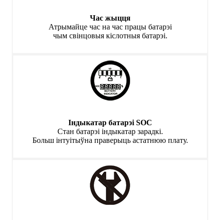
Час жыцця
Атрымайце час на час працы батарэі
чым свінцовыя кіслотныя батарэі.
Індыкатар батарэі SOC
Стан батарэі індыкатар зарадкі.
Больш інтуітыўна праверыць астатнюю плату.