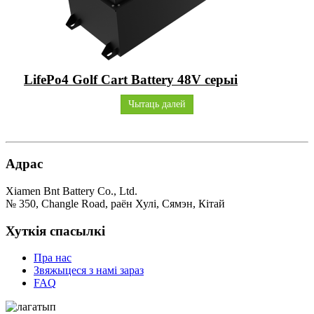
LifePo4 Golf Cart Battery 48V серыі
Чытаць далей
Адрас
Xiamen Bnt Battery Co., Ltd.
№ 350, Changle Road, раён Хулі, Сямэн, Кітай
Хуткія спасылкі
Пра нас
Звяжыцеся з намі зараз
FAQ