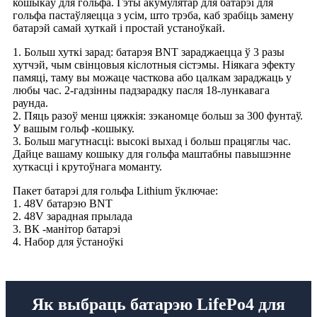
кошыкаў для гольфа. Гэты акумулятар для батарэі для
гольфа пастаўляецца з усім, што трэба, каб зрабіць замену
батарэй самай хуткай і простай устаноўкай.
1. Больш хуткі зарад: батарэя BNT зараджаецца ў 3 разы
хутчэй, чым свінцовыя кіслотныя сістэмы. Ніякага эфекту
памяці, таму вы можаце часткова або цалкам зараджаць у
любы час. 2-гадзінны падзарадку пасля 18-лункавага
раунда.
2. Пяць разоў менш цяжкія: зэканомце больш за 300 фунтаў.
У вашым гольф -кошыку.
3. Больш магутнасці: высокі выхад і больш працяглы час.
Дайце вашаму кошыку для гольфа маштабны павышэнне
хуткасці і крутоўнага моманту.
Пакет батарэі для гольфа Lithium ўключае:
1. 48V батарэю BNT
2. 48V зарадная прылада
3. ВК -манітор батарэі
4. Набор для ўстаноўкі
Як выбраць батарэю LifePo4 для