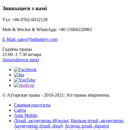
Звяжыцеся з намі
Тэл: +86-0592-6032128
Mob & Wechat & WhatsApp: +86 15960220961
E-Mail: sales@bntbattery.com
Гадзіны працы
21:00 -1 7:30 вечара
Запытайцеся зараз
© Аўтарскае права - 2010-2021: Усе правы абаронены.
Гарачыя прадукты
Сайта
Amp Mobile
Літый -акумулятар 48 вольт
,
Вялікая літый -акумулятар
,
Акумулятар літый -іёнаў
,
Агляды літый -батарэі