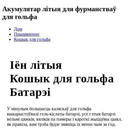
Акумулятар літыя для фурманстваў
для гольфа
Дом
Прымяненне
Кошык для гольфа
Іён літыя
Кошык для гольфа
Батарэі
У мінулым большасць каляскаў для гольфа
выкарыстоўвалі гель-кіслаты батарэі, усе гэтыя батарэі
вельмі цяжкія, вялікія па памеры і кароткі жыццёвы цыкл,
як правіла, вам трэба будзе змяніць іх менш чым за год.