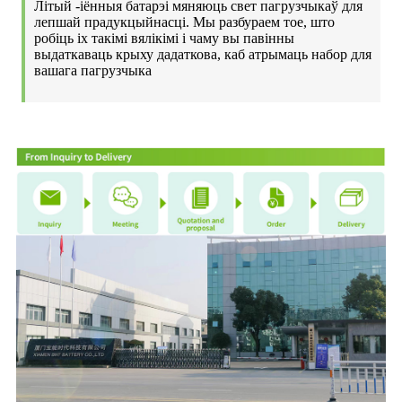
Літый -іённыя батарэі мяняюць свет пагрузчыкаў для
лепшай прадукцыйнасці. Мы разбураем тое, што
робіць іх такімі вялікімі і чаму вы павінны
выдаткаваць крыху дадаткова, каб атрымаць набор для
вашага пагрузчыка