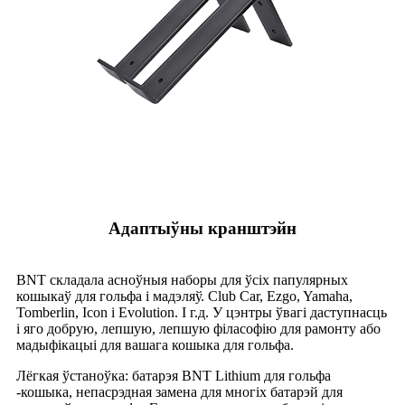
Адаптыўны кранштэйн
BNT складала асноўныя наборы для ўсіх папулярных
кошыкаў для гольфа і мадэляў. Club Car, Ezgo, Yamaha,
Tomberlin, Icon і Evolution. І г.д. У цэнтры ўвагі даступнасць
і яго добрую, лепшую, лепшую філасофію для рамонту або
мадыфікацыі для вашага кошыка для гольфа.
Лёгкая ўстаноўка: батарэя BNT Lithium для гольфа
-кошыка, непасрэдная замена для многіх батарэй для