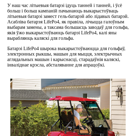
У наш час літыевыя батарэі ідуць танней і танней, і ўсё
больш і больш кампаній пачынаюць выкарыстоўваць
літыевыя батарэі замест гель-батарэй або лідавых батарэй.
Асабліва батарэя LifePo4, як правіла, лічыцца галоўным
выбарам замены, а таксама большасць заводаў для гольфа,
якія ўжо выкарыстоўваюць батарэі LifePo4, калі яны
вырабляюць каляскі для гольфа.
Батарэі LifePo4 шырока выкарыстоўваюцца для гольфаў,
электронных рыкшы, машын для мыцця, электрычных
аглядальных машын і карыснасці, старадаўнія каляскі,
інваліднае крэсла, абсталяванне для апрацоўкі.