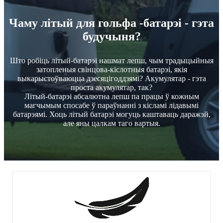
Чаму літый для гольфа -батарэі - гэта
будучыня?
Што робіць літый-батарэі нашмат лепш, чым традыцыйныя
затопленыя свінцова-кіслотныя батарэі, якія
выкарыстоўваюцца дзесяцігоддзямі? Акумулятар - гэта
проста акумулятар, так?
Літый-батарэі абсалютна лепш па працы ў кожным
магчымым спосабе ў параўнанні з кісламі лідавымі
батарэямі. Хоць літый батарэі могуць каштаваць даражэй,
але яны цалкам таго вартыя.