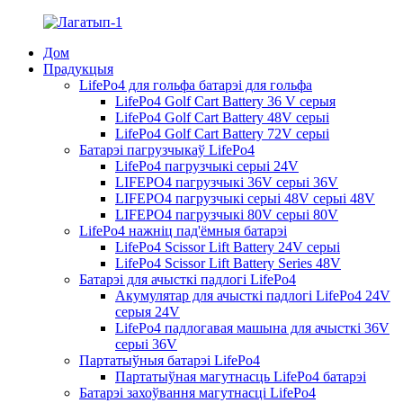
Дом
Прадукцыя
LifePo4 для гольфа батарэі для гольфа
LifePo4 Golf Cart Battery 36 V серыя
LifePo4 Golf Cart Battery 48V серыі
LifePo4 Golf Cart Battery 72V серыі
Батарэі пагрузчыкаў LifePo4
LifePo4 пагрузчыкі серыі 24V
LIFEPO4 пагрузчыкі 36V серыі 36V
LIFEPO4 пагрузчыкі серыі 48V серыі 48V
LIFEPO4 пагрузчыкі 80V серыі 80V
LifePo4 нажніц пад'ёмныя батарэі
LifePo4 Scissor Lift Battery 24V серыі
LifePo4 Scissor Lift Battery Series 48V
Батарэі для ачысткі падлогі LifePo4
Акумулятар для ачысткі падлогі LifePo4 24V
серыя 24V
LifePo4 падлогавая машына для ачысткі 36V
серыі 36V
Партатыўныя батарэі LifePo4
Партатыўная магутнасць LifePo4 батарэі
Батарэі захоўвання магутнасці LifePo4